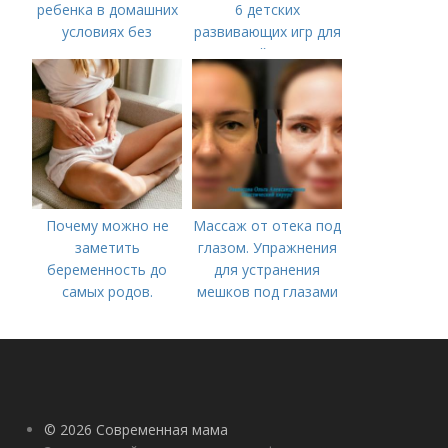
ребенка в домашних
6 детских
условиях без
развивающих игр для
лекарств в год. В чем
детей 4 лет
причины высокой
температуры у
ребенка?
Почему можно не
Массаж от отека под
заметить
глазом. Упражнения
беременность до
для устранения
самых родов.
мешков под глазами
Скрытая
беременность: что
это такое, симптомы
© 2026 Современная мама