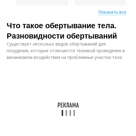
Показать все
Что такое обертывание тела.
Обертывании для
Эффективное
похудения
обертывание
Разновидности обертываний
Существует несколько видов обертываний для
похудения, которые отличаются техникой проведения и
Обертывании для
Грязевое
механизмом воздействия на проблемные участки тела.
тела
обертывание
Обертывание для
Изотермическое
тела
обертывание