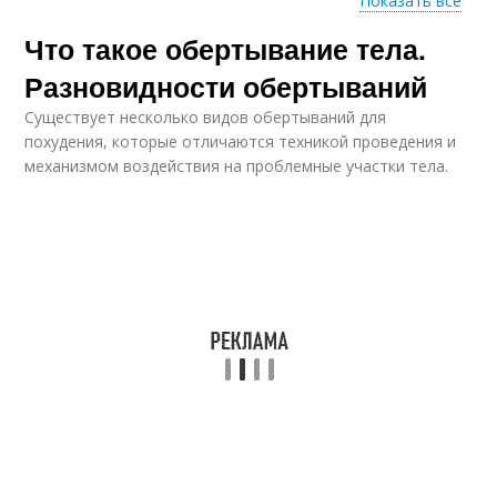
Показать все
Что такое обертывание тела.
Эффективное
Обертывании для
обертывание
тела
Разновидности обертываний
Существует несколько видов обертываний для
похудения, которые отличаются техникой проведения и
Грязевое
Обертывание для
механизмом воздействия на проблемные участки тела.
обертывание
тела
Обертывание для
коррекции