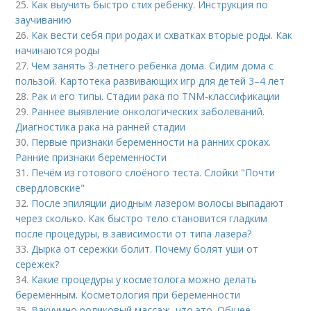
25.
Как выучить быстро стих ребенку. Инструкция по
заучиванию
26.
Как вести себя при родах и схватках вторые роды. Как
начинаются роды
27.
Чем занять 3-летнего ребенка дома. Сидим дома с
пользой. Картотека развивающих игр для детей 3–4 лет
28.
Рак и его типы. Стадии рака по TNM-классификации
29.
Раннее выявление онкологических заболеваний.
Диагностика рака на ранней стадии
30.
Первые признаки беременности на ранних сроках.
Ранние признаки беременности
31.
Печём из готового слоёного теста. Слойки "Почти
свердловские"
32.
После эпиляции диодным лазером волосы выпадают
через сколько. Как быстро тело становится гладким
после процедуры, в зависимости от типа лазера?
33.
Дырка от сережки болит. Почему болят уши от
сережек?
34.
Какие процедуры у косметолога можно делать
беременным. Косметология при беременности
35.
Вакуумно роликовый массаж, что это. Общее