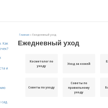
Главная
»
Ежедневный уход
Ежедневный уход
. Как
очек?
х
Косметолог по
Е
Уход за кожей
уходу
ста и
Советы по
Советы по уходу
Б
нию
правильному
уходу
 сад.