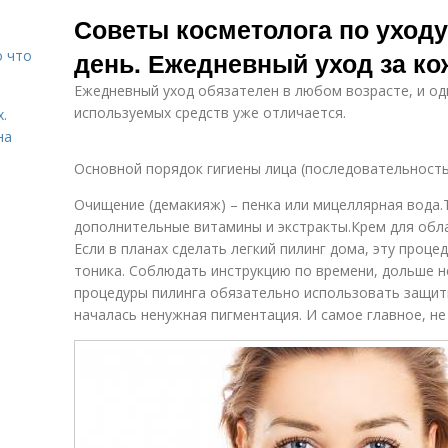
Действия при
Мероприятия
Советы косметолога по уходу
уходе
при уходе
день. Ежедневный уход за ко
о что
Ежедневный уход обязателен в любом возрасте, и од
используемых средств уже отличается.
.
на
Основной порядок гигиены лица (последовательность
Очищение (демакияж) – пенка или мицеллярная вода.
дополнительные витамины и экстракты.Крем для обла
Если в планах сделать легкий пилинг дома, эту проце
тоника. Соблюдать инструкцию по времени, дольше н
процедуры пилинга обязательно использовать защит
началась ненужная пигментация. И самое главное, не