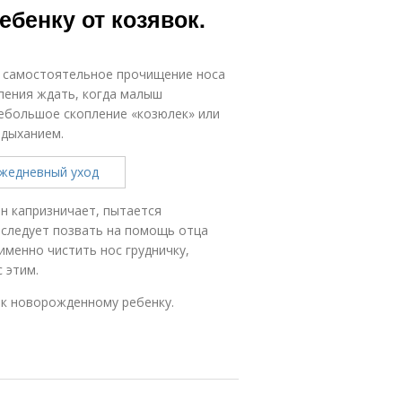
ебенку от козявок.
к самостоятельное прочищение носа
рпения ждать, когда малыш
небольшое скопление «козюлек» или
 дыханием.
он капризничает, пытается
 следует позвать на помощь отца
 именно чистить нос грудничку,
 этим.
ик новорожденному ребенку.