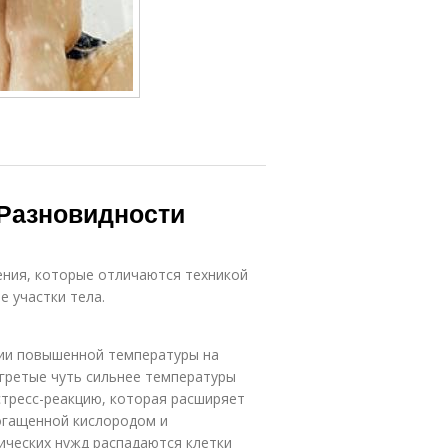
 Разновидности
ения, которые отличаются техникой
 участки тела.
вии повышенной температуры на
гретые чуть сильнее температуры
стресс-реакцию, которая расширяет
богащенной кислородом и
ических нужд распадаются клетки