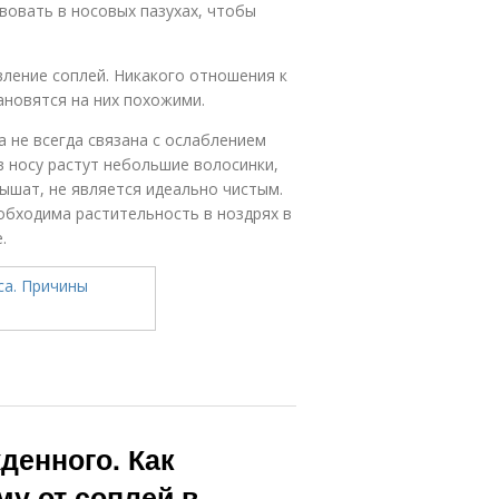
вовать в носовых пазухах, чтобы
вление соплей. Никакого отношения к
ановятся на них похожими.
 не всегда связана с ослаблением
в носу растут небольшие волосинки,
ышат, не является идеально чистым.
еобходима растительность в ноздрях в
.
денного. Как
у от соплей в