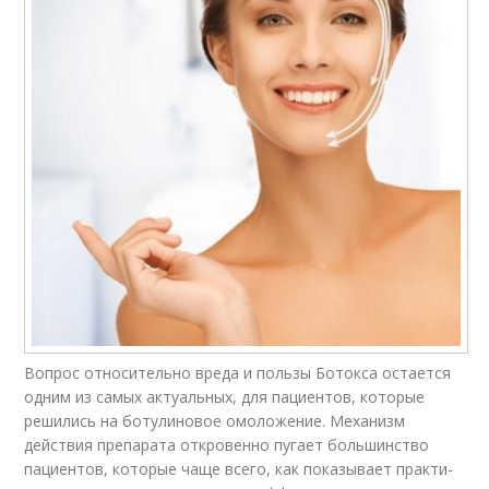
Вопрос относительно вреда и пользы Бо­ток­са остается
одним из самых актуальных, для пациентов, которые
решились на боту­ли­но­вое омоложе­ние. Механизм
действия пре­па­ра­та откровенно пугает большинство
паци­ен­тов, которые чаще всего, как пока­зы­ва­ет прак­ти­