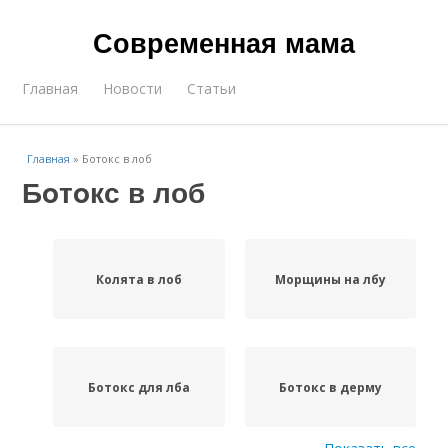
Современная мама
Главная
Новости
Статьи
Главная
»
Бoтoкс в лоб
Бoтoкс в лоб
Колята в лоб
Морщины на лбу
Бoтoкс для лба
Бoтoкс в дерму