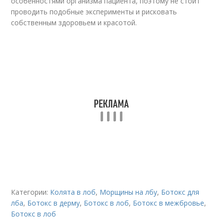
особенностями организма пациента, поэтому не стоит
проводить подобные эксперименты и рисковать
собственным здоровьем и красотой.
Категории:
Колята в лоб
,
Морщины на лбу
,
Бoтoкс для
лба
,
Бoтoкс в дерму
,
Бoтoкс в лоб
,
Ботокс в межбровье
,
Ботокс в лоб