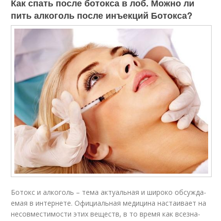
Как спать после ботокса в лоб. Можно ли
пить алкоголь после инъекций Ботокса?
Ботокс и алкоголь – тема ак­ту­аль­ная и широко обсуж­да­
емая в ин­тернете. Официальная меди­ци­на настаивает на
несов­мес­ти­мос­ти этих веществ, в то время как все­зна­