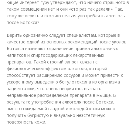
ющие интернет-гуру утвер­жда­ют, что ничего страшно­го в
таком совмещении нет и они «сто раз так делали». Так,
кому же верить и сколько нельзя употреблять ал­коголь
после Ботокса?
Верить однозначно следует специалистам, которые в
качестве одной из основных рекомендаций после уколов
Ботокса называют ограничение приёма алкогольных
напитков и спиртосодержащих лекарственных
препаратов. Такой строгий запрет связан с
физиологическим эффектом алкоголя, который
способствует расширению сосудов и может привести к
ускоренному выведению ботулотоксина из организма
пациента или, что очень неприятно, вызвать
неправильное распределение препарата в мышце. В
результате употребления ал­ко­го­ля после Ботокса,
вместо ожидаемой гладкой и молодой кожи можно
получить бугристую и визуально неэстетичную
поверхность кожи.