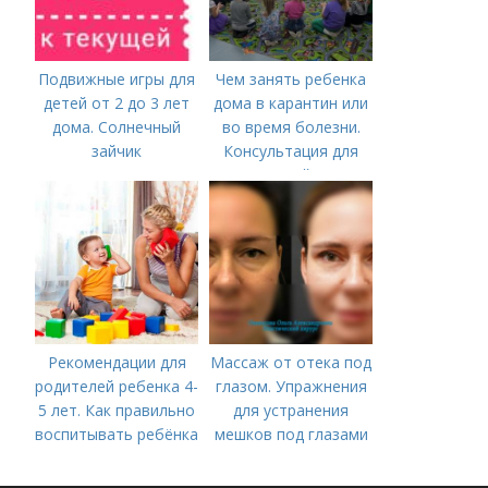
Подвижные игры для
Чем занять ребенка
детей от 2 до 3 лет
дома в карантин или
дома. Солнечный
во время болезни.
зайчик
Консультация для
родителей «Чем
занять ребенка в дни
болезни или
карантина?»
Рекомендации для
Массаж от отека под
родителей ребенка 4-
глазом. Упражнения
5 лет. Как правильно
для устранения
воспитывать ребёнка
мешков под глазами
в 4-5 лет?