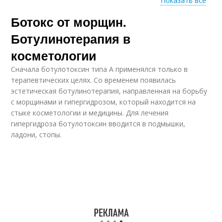
Показать все
Ботокс от морщин.
Ботокс против
Ботокс до и
мимических морщин
Ботулинотерапия в
косметологии
Сначала ботулотоксин типа А применялся только в
Ботокс в подбородок
Ботокс в шею
терапевтических целях. Со временем появилась
эстетическая ботулинотерапия, направленная на борьбу
с морщинами и гипергидрозом, который находится на
стыке косметологии и медицины. Для лечения
гипергидроза ботулотоксин вводится в подмышки,
Ботокс от
Различия между
ладони, стопы.
межбровных морщин
ботоксом
Межбровье до и
Ботокс под бровью