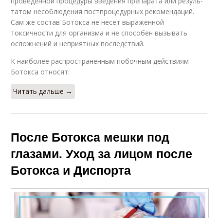
проведенной процедуры введения препарата или ре­зуль­
та­том несоблюдения пост­про­це­дур­ных рекомендаций.
Сам же состав Ботокса не несет выраженной
токсичности для организма и не способен вызывать
осложнений и неприятных последствий.
К наиболее распространенным побочным действиям
Ботокса относят:
Читать дальше →
После Ботокса мешки под
глазами. Уход за лицом после
Ботокса и Диспорта