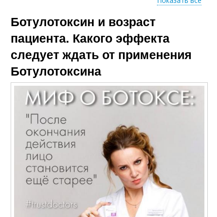
Показать все
Ботулотоксин и возраст
Ботокс для лица
пациента. Какого эффекта
следует ждать от применения
Ботулотоксина