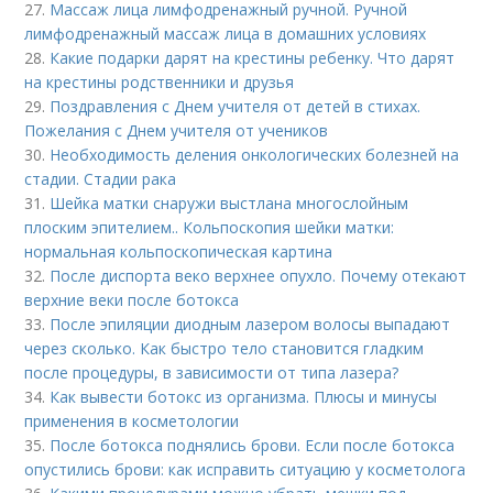
27.
Массаж лица лимфодренажный ручной. Ручной
лимфодренажный массаж лица в домашних условиях
28.
Какие подарки дарят на крестины ребенку. Что дарят
на крестины родственники и друзья
29.
Поздравления с Днем учителя от детей в стихах.
Пожелания с Днем учителя от учеников
30.
Необходимость деления онкологических болезней на
стадии. Стадии рака
31.
Шейка матки снаружи выстлана многослойным
плоским эпителием.. Кольпоскопия шейки матки:
нормальная кольпоскопическая картина
32.
После диспорта веко верхнее опухло. Почему отекают
верхние веки после ботокса
33.
После эпиляции диодным лазером волосы выпадают
через сколько. Как быстро тело становится гладким
после процедуры, в зависимости от типа лазера?
34.
Как вывести ботокс из организма. Плюсы и минусы
применения в косметологии
35.
После ботокса поднялись брови. Если после ботокса
опустились брови: как исправить ситуацию у косметолога