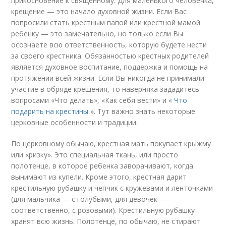
прикосновение к священному. Для маленького человечка,
крещение — это начало духовной жизни. Если Вас
попросили стать крестным папой или крестной мамой
ребенку — это замечательно, но только если Вы
осознаете всю ответственность, которую будете нести
за своего крестника. Обязанностью крестных родителей
является духовное воспитание, поддержка и помощь на
протяжении всей жизни. Если Вы никогда не принимали
участие в обряде крещения, то наверняка зададитесь
вопросами «Что делать», «Как себя вести» и «
Что
подарить на крестины
». Тут важно знать некоторые
церковные особенности и традиции.
По церковному обычаю, крестная мать покупает крыжму
или «ризку». Это специальная ткань, или просто
полотенце, в которое ребенка заворачивают, когда
вынимают из купели. Кроме этого, крестная дарит
крестильную рубашку и чепчик с кружевами и ленточками
(для мальчика — с голубыми, для девочек —
соответственно, с розовыми). Крестильную рубашку
хранят всю жизнь. Полотенце, по обычаю, не стирают