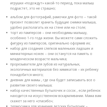
игрушки «подождут» какой-то период, пока малыш
подрастет, это не страшно;
альбом для фотографий, рамочки для фото – такой
презент позволит хранить будущие снимки малыша,
удобно располагать их на стене или на столе;
торт из памперсов – они необходимы малышу,
особенно 1-го года жизни. Вы можете сами сложить
фигурку из памперсов, оригинально оформив их;
набор для создания слепков маленьких ладошек и
миниатюрных ножек – они останутся на память о
младенческом возрасте мальчика;
прорезыватели для зубов из натуральных,
экологичных материалов без химикатов – их ребенку
понадобится много;
дневник для мамы , где она будет записывать все о
развитии своего малыша;
набор качественных бутылочек и сосок , если ребенок
находится на искусственном вскармливании. Мама вам
скажет за него «спасибо»;
термосумка для хранения детских бутылочек –