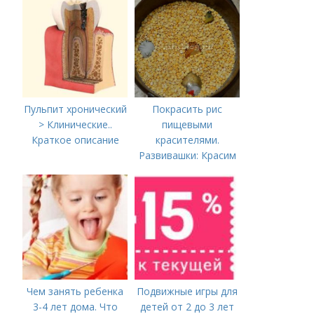
Министерстве
здравоохранения
Российской
Федерации
Пульпит хронический
Покрасить рис
> Клинические..
пищевыми
Краткое описание
красителями.
Развивашки: Красим
рис и макароны, для
сенсорных
коробочек.
Чем занять ребенка
Подвижные игры для
3-4 лет дома. Что
детей от 2 до 3 лет