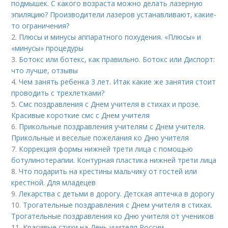
подмышек. С какого возраста можно делать лазерную
эпиляцию? Производители лазеров устанавливают, какие-
то ограничения?
2.
Плюсы и минусы аппаратного похудения. «Плюсы» и
«минусы» процедуры
3.
Ботокс или ботекс, как правильно. Ботокс или Диспорт:
что лучше, отзывы
4.
Чем занять ребенка 3 лет. Итак какие же занятия стоит
проводить с трехлетками?
5.
Смс поздравления с Днем учителя в стихах и прозе.
Красивые короткие смс с Днем учителя
6.
Прикольные поздравления учителям с Днем учителя.
Прикольные и веселые пожелания ко Дню учителя
7.
Коррекция формы нижней трети лица с помощью
ботулинотерапии. Контурная пластика нижней трети лица
8.
Что подарить на крестины мальчику от гостей или
крестной. Для младецев
9.
Лекарства с детьми в дорогу. Детская аптечка в дорогу
10.
Трогательные поздравления с Днем учителя в стихах.
Трогательные поздравления ко Дню учителя от учеников
11.
Красивые стихи на День учителя России