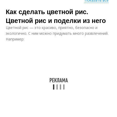
Показать все
Как сделать цветной рис.
Рис для детского
Рис в кулинарии
творчества
Цветной рис и поделки из него
Цветной рис — это красиво, приятно, безопасно и
экологично. С ним можно придумать много развлечений.
Рис в домашних
Например:
Рис для суши
условиях
Игры из интернета