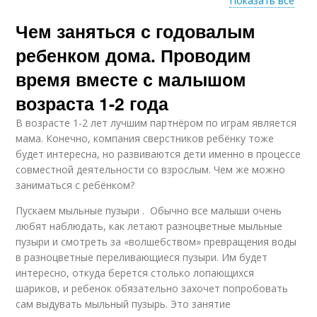
Показать все
Чем заняться с годовалым
Игры в помощь
Игры на развитие
ребенком дома. Проводим
время вместе с малышом
возраста 1-2 года
Игры из подручных
Простые игры
материалов
В возрасте 1-2 лет лучшим партнёром по играм является
мама. Конечно, компания сверстников ребёнку тоже
будет интересна, но развиваются дети именно в процессе
совместной деятельности со взрослым. Чем же можно
заниматься с ребёнком?
Ролевые игры
Активные игры
Пускаем мыльные пузыри . Обычно все малыши очень
любят наблюдать, как летают разноцветные мыльные
пузыри и смотреть за «волшебством» превращения воды
в разноцветные переливающиеся пузыри. Им будет
интересно, откуда берется столько лопающихся
шариков, и ребенок обязательно захочет попробовать
сам выдувать мыльный пузырь. Это занятие