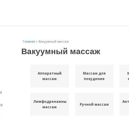
Главная
»
Вакуумный массаж
Вакуумный массаж
Аппаратный
Массаж для
массаж
похудения
м
Лимфодренажный
Ан
Ручной массаж
ля
массаж
к
Массаж в