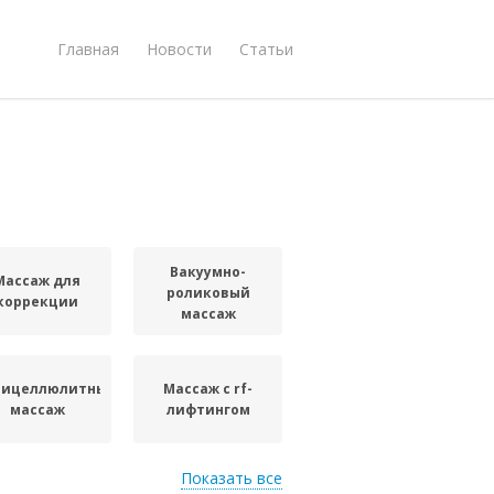
Главная
Новости
Статьи
Вакуумно-
Массаж для
роликовый
коррекции
массаж
тицеллюлитный
Массаж с rf-
массаж
лифтингом
Показать все