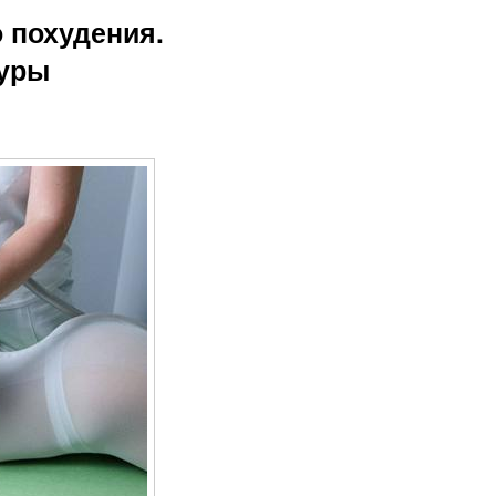
Медицинский
Массаж с рф
 похудения.
массаж
дуры
казания для
вакуумно-
роликового
массажа