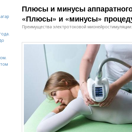
Массаж до и
домашних
Плюсы и минусы аппаратного
условиях
«Плюсы» и «минусы» проце
загар
Преимущества электротоковой мионейростимуляции:
Показания к
По
Массаж от лица
эндермологическому
года.
массажу
до
том.
етом