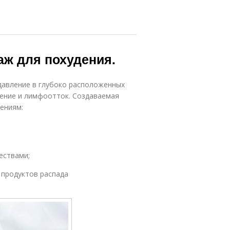
ж для похудения.
давление в глубоко расположенных
щение и лимфоотток. Создаваемая
нениям:
ествами;
 продуктов распада