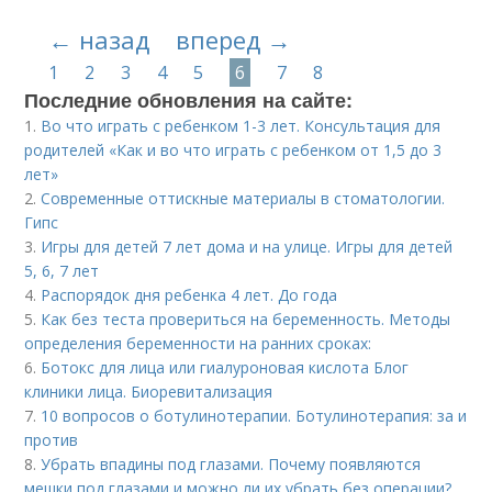
← назад
вперед →
1
2
3
4
5
6
7
8
Последние обновления на сайте:
1.
Во что играть с ребенком 1-3 лет. Консультация для
родителей «Как и во что играть с ребенком от 1,5 до 3
лет»
2.
Современные оттискные материалы в стоматологии.
Гипс
3.
Игры для детей 7 лет дома и на улице. Игры для детей
5, 6, 7 лет
4.
Распорядок дня ребенка 4 лет. До года
5.
Как без теста провериться на беременность. Методы
определения беременности на ранних сроках:
6.
Ботокс для лица или гиалуроновая кислота Блог
клиники лица. Биоревитализация
7.
10 вопросов о ботулинотерапии. Ботулинотерапия: за и
против
8.
Убрать впадины под глазами. Почему появляются
мешки под глазами и можно ли их убрать без операции?