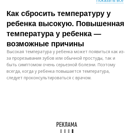
Показать все
Как сбросить температуру у
Температура при
Повышенная
ангине
температура
ребенка высокую. Повышенная
температура у ребенка —
возможные причины
Температура в
Лекарства от
домашних условиях
температуры
Высокая температура у ребенка может появиться как из-
за прорезывания зубов или обычной простуды, так и
быть симптомом очень серьезной болезни. Поэтому
всегда, когда у ребенка повышается температура,
Таблетки от
Уксус при
следует проконсультироваться с врачом.
температуры
температуре