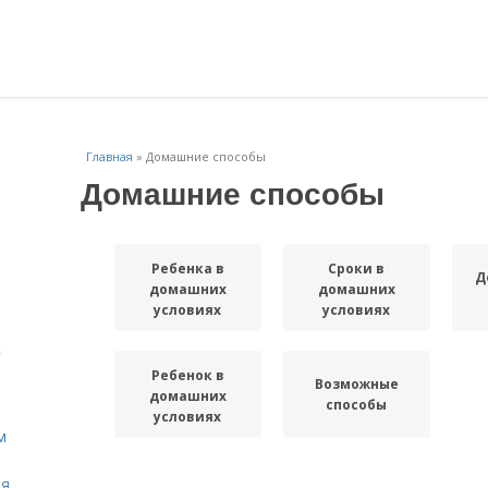
Главная
»
Домашние способы
Домашние способы
Ребенка в
Сроки в
Д
домашних
домашних
условиях
условиях
к
Ребенок в
Возможные
домашних
способы
условиях
м
ля