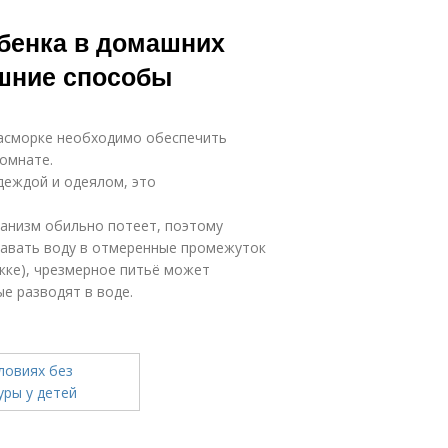
ебенка в домашних
ашние способы
насморке необходимо обеспечить
комнате.
деждой и одеялом, это
ганизм обильно потеет, поэтому
давать воду в отмеренные промежуток
жке), чрезмерное питьё может
е разводят в воде.