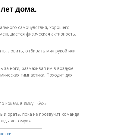
ода с мячом
Года на тему
 лет дома.
мального самочувствия, хорошего
Ребенка в
етский сад
 уменьшается физическая активность.
детском саду
ать, ловить, отбивать мяч рукой или
Сад для
малышей
 за ноги, размахивая им в воздухе.
амическая гимнастика. Походит для
о кокам, в ямку - бух»
ь и орать, пока не прозвучит команда
манды «отомри».