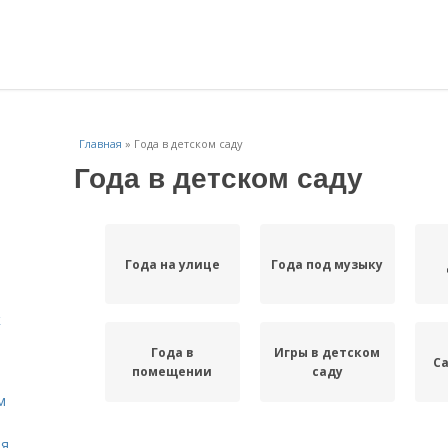
Главная
»
Года в детском саду
Года в детском саду
Года на улице
Года под музыку
к
Года в
Игры в детском
Са
помещении
саду
м
ля