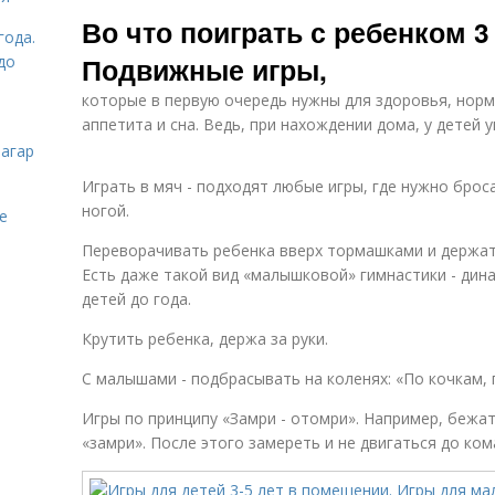
Года в
Дошкольник в
Г
Во что поиграть с ребенком 3
картинках
детском саду
года.
Подвижные игры,
до
которые в первую очередь нужны для здоровья, нор
Адаптация в
Года на бумаге
Д
аппетита и сна. Ведь, при нахождении дома, у детей
детском саду
загар
Играть в мяч - подходят любые игры, где нужно брос
ногой.
е
Ребенок в
Стихи про
детский сад
детский сад
Переворачивать ребенка вверх тормашками и держать
Есть даже такой вид «малышковой» гимнастики - дин
детей до года.
Крутить ребенка, держа за руки.
С малышами - подбрасывать на коленях: «По кочкам, п
Игры по принципу «Замри - отомри». Например, бежат
«замри». После этого замереть и не двигаться до ко