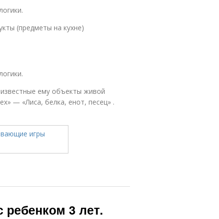
логики.
укты (предметы на кухне)
логики.
е известные ему объекты живой
» — «Лиса, белка, енот, песец» .
 ребенком 3 лет.